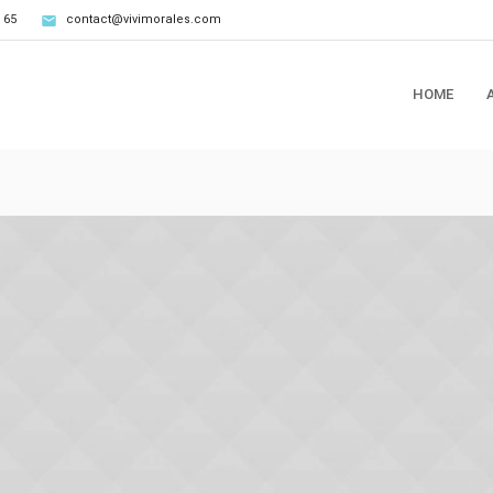
 65
contact@vivimorales.com
HOME