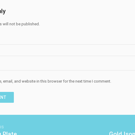
ly
 will not be published.
 email, and website in this browser for the next time I comment.
US
g Plate
Gold Iso