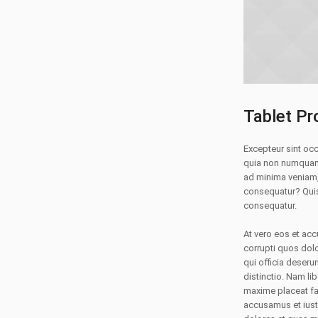
Tablet Pr
Excepteur sint occ
quia non numquam 
ad minima veniam,
consequatur? Quis 
consequatur.
At vero eos et ac
corrupti quos dolo
qui officia deseru
distinctio. Nam l
maxime placeat fa
accusamus et iust