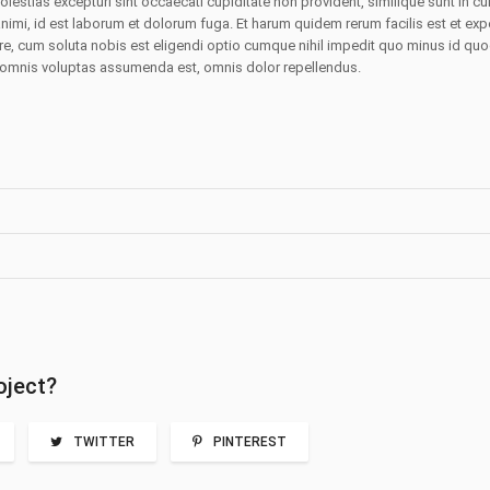
lestias excepturi sint occaecati cupiditate non provident, similique sunt in cul
animi, id est laborum et dolorum fuga. Et harum quidem rerum facilis est et expe
e, cum soluta nobis est eligendi optio cumque nihil impedit quo minus id qu
omnis voluptas assumenda est, omnis dolor repellendus.
oject?
TWITTER
PINTEREST