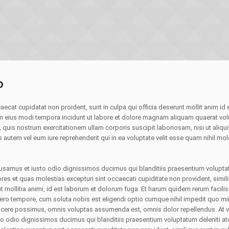
o
aecat cupidatat non proident, sunt in culpa qui officia deserunt mollit anim id
eius modi tempora incidunt ut labore et dolore magnam aliquam quaerat vol
 quis nostrum exercitationem ullam corporis suscipit laboriosam, nisi ut aliq
autem vel eum iure reprehenderit qui in ea voluptate velit esse quam nihil mol
cusamus et iusto odio dignissimos ducimus qui blanditiis praesentium volupta
res et quas molestias excepturi sint occaecati cupiditate non provident, simil
nt mollitia animi, id est laborum et dolorum fuga. Et harum quidem rerum facilis
ibero tempore, cum soluta nobis est eligendi optio cumque nihil impedit quo m
cere possimus, omnis voluptas assumenda est, omnis dolor repellendus. At v
o odio dignissimos ducimus qui blanditiis praesentium voluptatum deleniti at