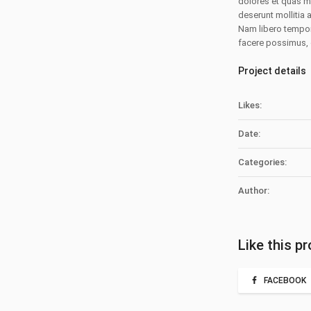
dolores et quas mo
deserunt mollitia 
Nam libero tempor
facere possimus, 
Project details
Likes:
Date:
Categories:
Author:
Like this pr
FACEBOOK