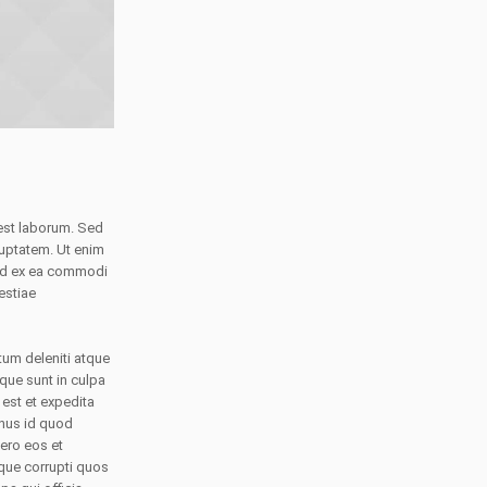
 est laborum. Sed
uptatem. Ut enim
uid ex ea commodi
estiae
tum deleniti atque
ique sunt in culpa
 est et expedita
inus id quod
ero eos et
que corrupti quos