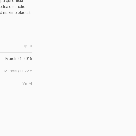
pa qui officia
dita distinctio.
od maxime placeat
0
March 21, 2016
Masonry Puzzle
ViviM