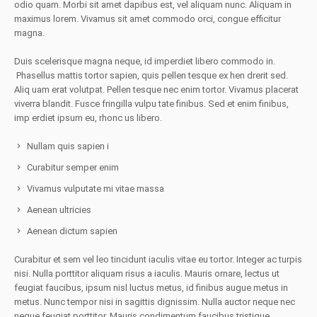
odio quam. Morbi sit amet dapibus est, vel aliquam nunc. Aliquam in
maximus lorem. Vivamus sit amet commodo orci, congue efficitur
magna.
Duis scelerisque magna neque, id imperdiet libero commodo in.
Phasellus mattis tortor sapien, quis pellen tesque ex hen drerit sed.
Aliq uam erat volutpat. Pellen tesque nec enim tortor. Vivamus placerat
viverra blandit. Fusce fringilla vulpu tate finibus. Sed et enim finibus,
imp erdiet ipsum eu, rhonc us libero.
Nullam quis sapien i
Curabitur semper enim
Vivamus vulputate mi vitae massa
Aenean ultricies
Aenean dictum sapien
Curabitur et sem vel leo tincidunt iaculis vitae eu tortor. Integer ac turpis
nisi. Nulla porttitor aliquam risus a iaculis. Mauris ornare, lectus ut
feugiat faucibus, ipsum nisl luctus metus, id finibus augue metus in
metus. Nunc tempor nisi in sagittis dignissim. Nulla auctor neque nec
neque feugiat porttitor. Mauris condimentum faucibus tristique.