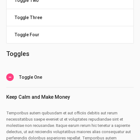
Toggle Two
Toggle Three
Toggle Four
Toggles
Toggle One
Keep Calm and Make Money
Temporibus autem quibusdam et aut officiis debitis aut rerum
necessitatibus saepe eveniet ut et voluptates repudiandae sint et
molestiae non recusandae. Itaque earum rerum hic tenetur a sapiente
delectus, ut aut reiciendis voluptatibus maiores alias consequatur aut
perferendis doloribus asperiores repellat. Temporibus autem