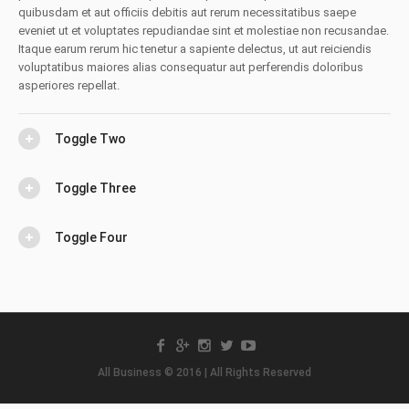
quibusdam et aut officiis debitis aut rerum necessitatibus saepe
eveniet ut et voluptates repudiandae sint et molestiae non recusandae.
Itaque earum rerum hic tenetur a sapiente delectus, ut aut reiciendis
voluptatibus maiores alias consequatur aut perferendis doloribus
asperiores repellat.
Toggle Two
Toggle Three
Toggle Four
All Business © 2016 | All Rights Reserved